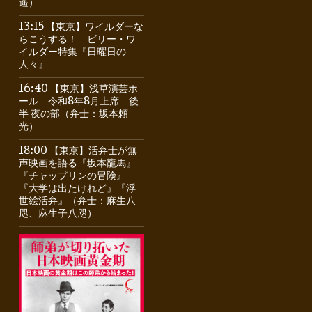
遥）
13:15 【東京】ワイルダーな
らこうする！ ビリー・ワ
イルダー特集『日曜日の
人々』
16:40 【東京】浅草演芸ホ
ール 令和8年8月上席 後
半 夜の部（弁士：坂本頼
光）
18:00 【東京】活弁士が無
声映画を語る『坂本龍馬』
『チャップリンの冒険』
『大学は出たけれど』『浮
世絵活弁』（弁士：麻生八
咫、麻生子八咫）