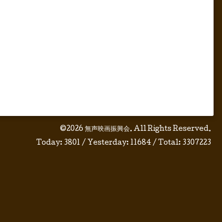
©2026
無声映画振興会
. All Rights Reserved.
Today:
3801
/ Yesterday:
11684
/ Total:
3307223