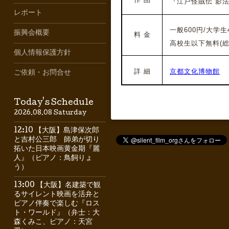
『江戸怪賊伝 影法師
レポート
一般600円/大学生
振興会概要
料 金
高校生以下無料(
個人情報保護方針
詳 細
京都文化博物館
ご依頼・お問合せ
Today's Schedule
2026.08.08 Saturday
12:10 【大阪】島津保次郎
と吉村公三郎 師弟が切り
拓いた日本映画黄金期『麗
人』（ピアノ：鳥飼りょ
う）
13:00 【大阪】名建築で観
るサイレント映画を活弁と
ピアノ伴奏で楽しむ『ロス
ト・ワールド』（弁士：大
森くみこ、ピアノ：天宮