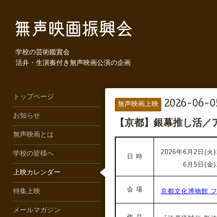
学校の芸術鑑賞会
活弁・生演奏付き無声映画公演の企画
トップページ
2026-06-05
無声映画上映
お知らせ
【京都】銀幕推し活／
無声映画とは
2026年6月2日(火)1
学校の皆様へ
日 時
2026年
6月5日(金)1
上映カレンダー
会 場
京都文化博物館 
特集上映
メールマガジン
作 品