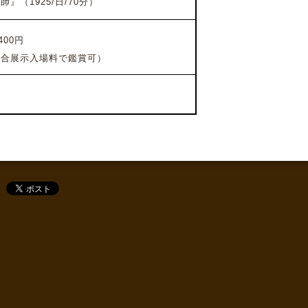
』（1925/日/70分）
400円
総合展示入場料で鑑賞可）