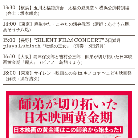
13:30 【横浜】玉川太福独演会 太福の威風堂々 横浜公演特別編
（弁士：坂本頼光）
14:00 【東京】麻生やた・こやたの活弁教室（講師：あそう八咫、
あそう子八咫）
15:00 【長野】“SILENT FILM CONCERT” 3日満月
plays Lubitsch『牡蠣の王女』（演奏：3日満月）
16:10 【大阪】島津保次郎と吉村公三郎 師弟が切り拓いた日本映
画黄金期『麗人』（ピアノ：鳥飼りょう）
18:00 【東京】サイレント映画友の会 in キノコヤ 〜こども映画祭
（解説：澁谷浩次）