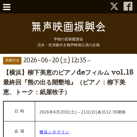
学校の芸術鑑賞会
活弁・生演奏付き無声映画公演の企画
2026-06-20 (土) 12:35～
演奏付き
【横浜】柳下美恵のピアノdeフィルム vol.18
最終回『熊の出る開墾地』（ピアノ：柳下美
恵、トーク：紙屋牧子）
日 時
2026年6月20日(土)～21日(日)各日12:35開映
会 場
横浜シネマリン