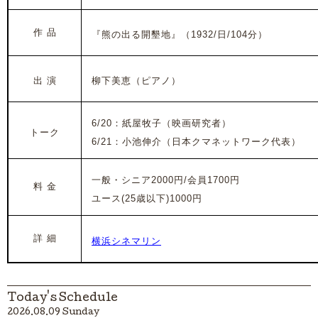
作 品
『熊の出る開墾地』
（1932/日/104分）
出 演
柳下美恵（ピアノ）
6/20：紙屋牧子（映画研究者）
トーク
6/21：小池伸介（日本クマネットワーク代表）
一般・シニア2000円/会員1700円
料 金
ユース(25歳以下)1000円
詳 細
横浜シネマリン
Today's Schedule
2026.08.09 Sunday