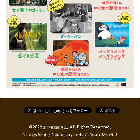
©2026
無声映画振興会
. All Rights Reserved.
Today:
5566
/ Yesterday:
5140
/ Total:
3285763