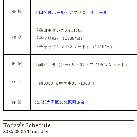
会 場
大田区民ホール・アプリコ 小ホール
『蒲田モダンことはじめ』
作 品
『子宝騒動』（1935/日）
『チャップリンのスケート』（1916/米）
出 演
山崎バニラ（弁士/大正琴/ピアノ/カスタネット）
料 金
一般3000円/中学生以下1000円
詳 細
(公財)大田区文化振興協会
Today's Schedule
2026.08.06 Thursday