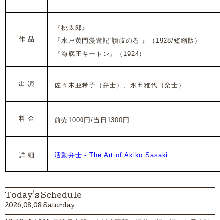
『桃太郎』
作 品
『水戸黄門漫遊記“讃岐の巻”』（1928/短縮版）
『海底王キートン』（1924）
出 演
佐々木亜希子
（弁士）、永田雅代（楽士）
料 金
前売1000円/当日1300円
詳 細
活動弁士 - The Art of Akiko Sasaki
Today's Schedule
2026.08.08 Saturday