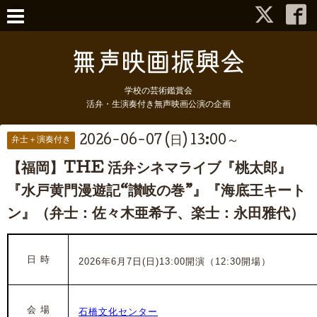
学校の芸術鑑賞会
活弁・生演奏付き無声映画公演の企画
2026-06-07 (日) 13:00～
弁士＋演奏付き
【福岡】THE 活弁シネマライブ『桃太郎』
『水戸黄門漫遊記“讃岐の巻”』『海底王キート
ン』（弁士：佐々木亜希子、楽士：永田雅代）
日 時
2026年6月7日(日)13:00開演（12:30開場）
会 場
石橋文化センター