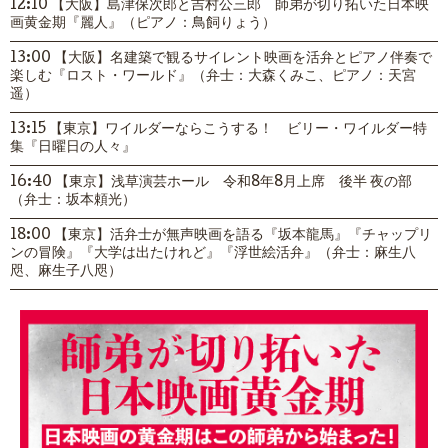
12:10 【大阪】島津保次郎と吉村公三郎 師弟が切り拓いた日本映
画黄金期『麗人』（ピアノ：鳥飼りょう）
13:00 【大阪】名建築で観るサイレント映画を活弁とピアノ伴奏で
楽しむ『ロスト・ワールド』（弁士：大森くみこ、ピアノ：天宮
遥）
13:15 【東京】ワイルダーならこうする！ ビリー・ワイルダー特
集『日曜日の人々』
16:40 【東京】浅草演芸ホール 令和8年8月上席 後半 夜の部
（弁士：坂本頼光）
18:00 【東京】活弁士が無声映画を語る『坂本龍馬』『チャップリ
ンの冒険』『大学は出たけれど』『浮世絵活弁』（弁士：麻生八
咫、麻生子八咫）