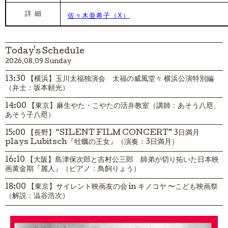
詳 細
佐々木亜希子（X）
Today's Schedule
2026.08.09 Sunday
13:30 【横浜】玉川太福独演会 太福の威風堂々 横浜公演特別編
（弁士：坂本頼光）
14:00 【東京】麻生やた・こやたの活弁教室（講師：あそう八咫、
あそう子八咫）
15:00 【長野】“SILENT FILM CONCERT” 3日満月
plays Lubitsch『牡蠣の王女』（演奏：3日満月）
16:10 【大阪】島津保次郎と吉村公三郎 師弟が切り拓いた日本映
画黄金期『麗人』（ピアノ：鳥飼りょう）
18:00 【東京】サイレント映画友の会 in キノコヤ 〜こども映画祭
（解説：澁谷浩次）