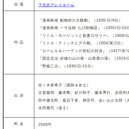
会 場
下北沢アレイホール
『漫画映画 動物村の大騒動』
（1935/日/9分）
『漫画映画 一寸法師 ちび助物語』（1935/日/10
『リトル・モーリッツと新妻ロザリー』（1908/仏
作 品
『リトル・ティッチとデカ靴』（1904/英/2分）
『ローレル＆ハーディの世紀の対決』（1927/米/1
『国定忠治 赤城の山の場・山形屋の場』（1924/日
『野狐三次』（1930/日/15分）
佐々木亜希子（講師＆弁士）
古賀義明、藤本剛、砂川和子、藤本秀行、吉田利
出 演
田中健太郎、盾石千誉、神宮司、あいおか太郎（
永田雅代（楽士）
料 金
2500円