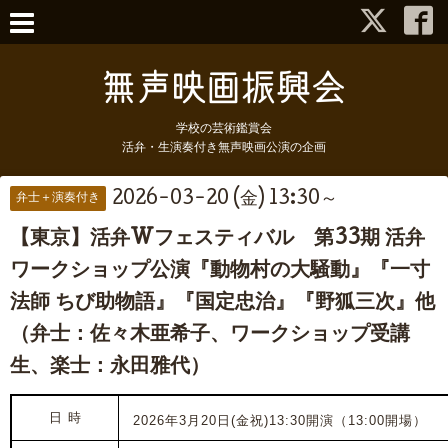
学校の芸術鑑賞会
活弁・生演奏付き無声映画公演の企画
2026-03-20 (金) 13:30～
弁士＋演奏付き
【東京】活弁Wフェスティバル 第33期 活弁
ワークショップ公演『動物村の大騒動』『一寸
法師 ちび助物語』『国定忠治』『野狐三次』他
（弁士：佐々木亜希子、ワークショップ受講
生、楽士：永田雅代）
日 時
2026年3月20日(金祝)13:30開演（13:00開場）