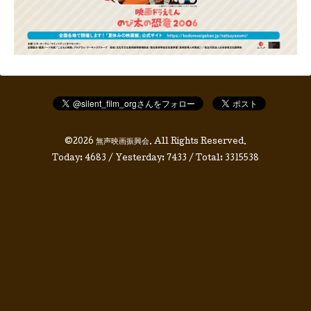
©2026
無声映画振興会
. All Rights Reserved.
Today:
4683
/ Yesterday:
7433
/ Total:
3315538