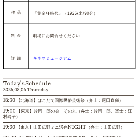
作 品
『黄金狂時代』（1925/米/90分）
料 金
劇場にお問合せください
詳 細
キネマミュージアム
Today's Schedule
2026.08.06 Thursday
18:30 【北海道】はこだて国際民俗芸術祭（弁士：尾田直彪）
19:00 【東京】片岡一郎の会 その九（弁士：片岡一郎、楽士：江
村玲子）
19:30 【東京】山田広野ミニ活弁NIGHT（弁士：山田広野）