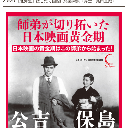
20:20 【北海道】はこだて国際民俗芸術祭（弁士：尾田直彪）