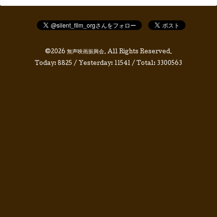
©2026
無声映画振興会
. All Rights Reserved.
Today:
8825
/ Yesterday:
11541
/ Total:
3300563