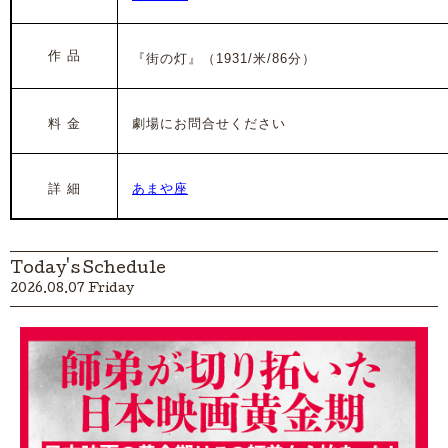
作 品
『街の灯』（1931/米/86分）
料 金
劇場にお問合せください
詳 細
あまや座
Today's Schedule
2026.08.07 Friday