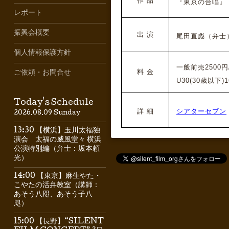
作 品
『東京の合唱』（1
レポート
振興会概要
出 演
尾田直彪（弁士
個人情報保護方針
一般前売2500円
料 金
ご依頼・お問合せ
U30(30歳以下)1
Today's Schedule
詳 細
シアターセブン
2026.08.09 Sunday
13:30 【横浜】玉川太福独
演会 太福の威風堂々 横浜
公演特別編（弁士：坂本頼
光）
14:00 【東京】麻生やた・
こやたの活弁教室（講師：
あそう八咫、あそう子八
咫）
15:00 【長野】“SILENT