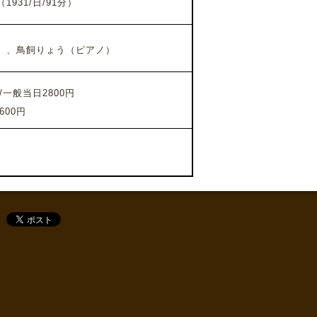
931/日/91分）
）、鳥飼りょう（ピアノ）
/一般当日2800円
600円