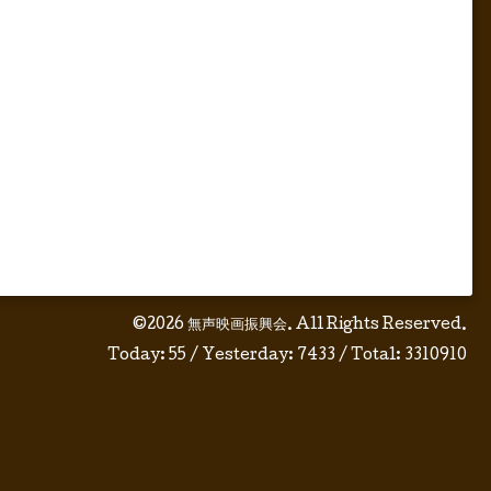
©2026
無声映画振興会
. All Rights Reserved.
Today:
55
/ Yesterday:
7433
/ Total:
3310910