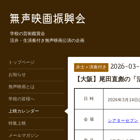
学校の芸術鑑賞会
活弁・生演奏付き無声映画公演の企画
トップページ
2026-03-
弁士＋演奏付き
お知らせ
【大阪】尾田直彪の「活
無声映画とは
日 時
学校の皆様へ
2026年3月14日(
上映カレンダー
会 場
シアターセブン
特集上映
メールマガジン