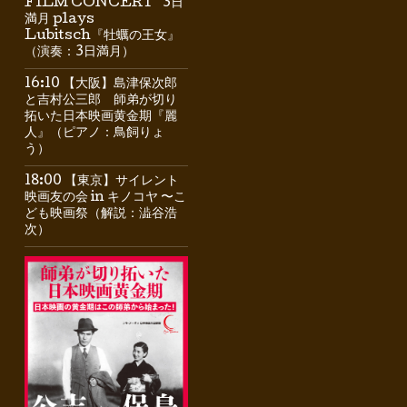
FILM CONCERT” 3日
満月 plays
Lubitsch『牡蠣の王女』
（演奏：3日満月）
16:10 【大阪】島津保次郎
と吉村公三郎 師弟が切り
拓いた日本映画黄金期『麗
人』（ピアノ：鳥飼りょ
う）
18:00 【東京】サイレント
映画友の会 in キノコヤ 〜こ
ども映画祭（解説：澁谷浩
次）