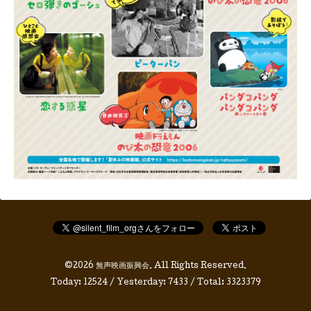
©2026
無声映画振興会
. All Rights Reserved.
Today:
12524
/ Yesterday:
7433
/ Total:
3323379