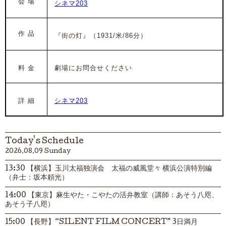
会 場
シネマ203
作 品
『街の灯』（1931/米/86分）
料 金
劇場にお問合せください
詳 細
シネマ203
Today's Schedule
2026.08.09 Sunday
13:30 【横浜】玉川太福独演会 太福の威風堂々 横浜公演特別編
（弁士：坂本頼光）
14:00 【東京】麻生やた・こやたの活弁教室（講師：あそう八咫、
あそう子八咫）
15:00 【長野】“SILENT FILM CONCERT” 3日満月