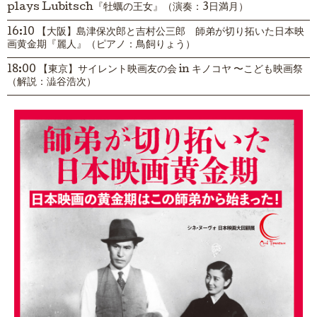
plays Lubitsch『牡蠣の王女』（演奏：3日満月）
16:10 【大阪】島津保次郎と吉村公三郎 師弟が切り拓いた日本映
画黄金期『麗人』（ピアノ：鳥飼りょう）
18:00 【東京】サイレント映画友の会 in キノコヤ 〜こども映画祭
（解説：澁谷浩次）