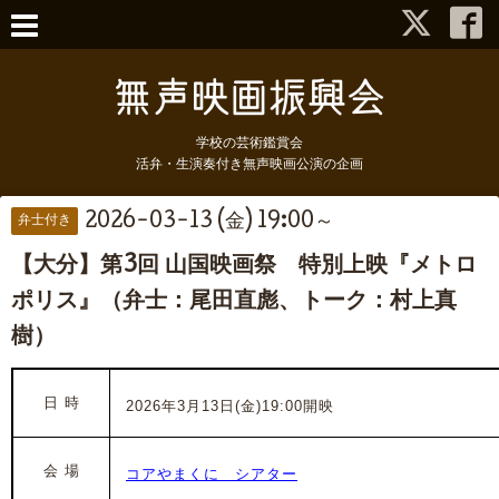
学校の芸術鑑賞会
活弁・生演奏付き無声映画公演の企画
2026-03-13 (金) 19:00～
弁士付き
【大分】第3回 山国映画祭 特別上映『メトロ
ポリス』（弁士：尾田直彪、トーク：村上真
樹）
日 時
2026年3月13日(金)19:00開映
会 場
コアやまくに シアター