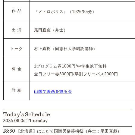
作 品
『メトロポリス』
（1926/85分）
出 演
尾田直彪（弁士）
トーク
村上真樹（同志社大学嘱託講師）
1プログラム券1000円/中学生以下無料
料 金
全日フリー券3000円/早割フリーパス2000円
詳 細
山国で映画を観る会
Today's Schedule
2026.08.06 Thursday
18:30 【北海道】はこだて国際民俗芸術祭（弁士：尾田直彪）