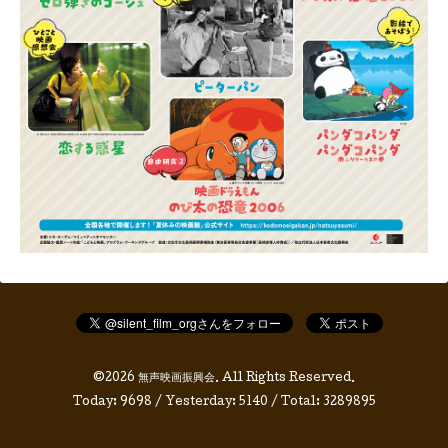
©2026
無声映画振興会
. All Rights Reserved.
Today:
9698
/ Yesterday:
5140
/ Total:
3289895