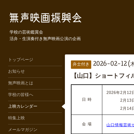
学校の芸術鑑賞会
活弁・生演奏付き無声映画公演の企画
トップページ
2026-02-12 (木
弁士付き
お知らせ
【山口】ショートフィル
無声映画とは
2026年2月12日
学校の皆様へ
日 時
2026年
2月13
上映カレンダー
2026年
2月14
特集上映
会 場
山口情報芸術
メールマガジン