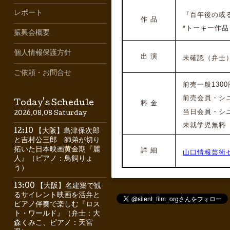
レポート
『百年後の或る日
作 品
*トーキー作品
振興会概要
個人情報保護方針
出 演
未確認（弁士
ご依頼・お問合せ
前売一般1300円
前売会員・シニア
Today's Schedule
料 金
当日会員・シニア
2026.08.08 Saturday
未就学児無料
12:10 【大阪】島津保次郎
と吉村公三郎 師弟が切り
拓いた日本映画黄金期『麗
詳 細
山口情報芸術
人』（ピアノ：鳥飼りょ
う）
13:00 【大阪】名建築で観
るサイレント映画を活弁と
ピアノ伴奏で楽しむ『ロス
ト・ワールド』（弁士：大
森くみこ、ピアノ：天宮