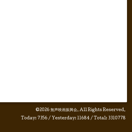
©2026
無声映画振興会
. All Rights Reserved.
Today:
7356
/ Yesterday:
11684
/ Total:
3310778