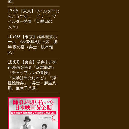
遥）
13:15 【東京】ワイルダーな
らこうする！ ビリー・ワ
イルダー特集『日曜日の
人々』
16:40 【東京】浅草演芸ホ
ール 令和8年8月上席 後
半 夜の部（弁士：坂本頼
光）
18:00 【東京】活弁士が無
声映画を語る『坂本龍馬』
『チャップリンの冒険』
『大学は出たけれど』『浮
世絵活弁』（弁士：麻生八
咫、麻生子八咫）