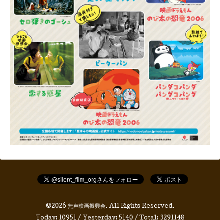
©2026
無声映画振興会
. All Rights Reserved.
Today:
10951
/ Yesterday:
5140
/ Total:
3291148