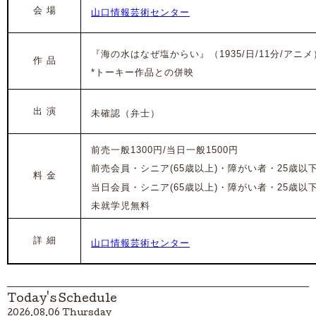
会 場
山口情報芸術センター
『海の水はなぜ塩からい』（1935/日/11分/アニメ
作 品
*トーキー作品との併映
出 演
未確認（弁士）
前売一般1300円/当日一般1500円
前売会員・シニア(65歳以上)・障がい者・25歳以下1
料 金
当日会員・シニア(65歳以上)・障がい者・25歳以下1
未就学児無料
詳 細
山口情報芸術センター
Today's Schedule
2026.08.06 Thursday