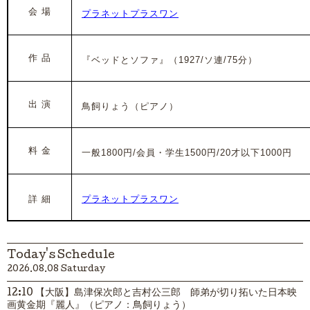
会 場
プラネットプラスワン
作 品
『ベッドとソファ』（1927/ソ連/75分）
出 演
鳥飼りょう（ピアノ）
料 金
一般1800円/会員・学生1500円/20才以下1000円
詳 細
プラネットプラスワン
Today's Schedule
2026.08.08 Saturday
12:10 【大阪】島津保次郎と吉村公三郎 師弟が切り拓いた日本映
画黄金期『麗人』（ピアノ：鳥飼りょう）