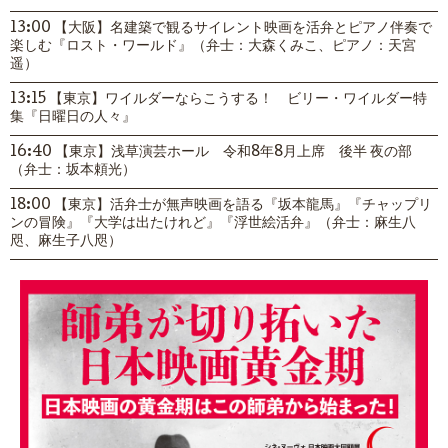
13:00 【大阪】名建築で観るサイレント映画を活弁とピアノ伴奏で
楽しむ『ロスト・ワールド』（弁士：大森くみこ、ピアノ：天宮
遥）
13:15 【東京】ワイルダーならこうする！ ビリー・ワイルダー特
集『日曜日の人々』
16:40 【東京】浅草演芸ホール 令和8年8月上席 後半 夜の部
（弁士：坂本頼光）
18:00 【東京】活弁士が無声映画を語る『坂本龍馬』『チャップリ
ンの冒険』『大学は出たけれど』『浮世絵活弁』（弁士：麻生八
咫、麻生子八咫）