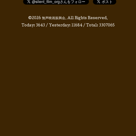
©2026
無声映画振興会
. All Rights Reserved.
Today:
3643
/ Yesterday:
11684
/ Total:
3307065