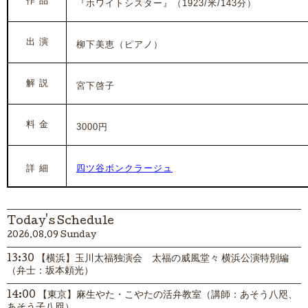
作 品
『ホワイトシスター』（1923/米/143分）
出 演
柳下美恵
（ピアノ）
解 説
宮下啓子
料 金
3000円
詳 細
四ツ谷ボンクラージュ
Today's Schedule
2026.08.09 Sunday
13:30 【横浜】玉川太福独演会 太福の威風堂々 横浜公演特別編
（弁士：坂本頼光）
14:00 【東京】麻生やた・こやたの活弁教室（講師：あそう八咫、