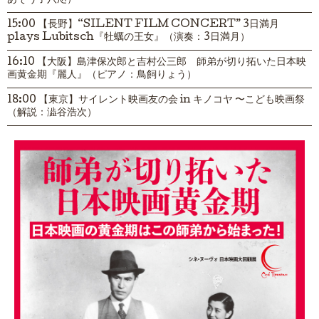
あそう子八咫）
15:00 【長野】“SILENT FILM CONCERT” 3日満月
plays Lubitsch『牡蠣の王女』（演奏：3日満月）
16:10 【大阪】島津保次郎と吉村公三郎 師弟が切り拓いた日本映
画黄金期『麗人』（ピアノ：鳥飼りょう）
18:00 【東京】サイレント映画友の会 in キノコヤ 〜こども映画祭
（解説：澁谷浩次）