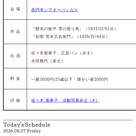
会 場
高円寺シアターバッカス
『鯉名の銀平 雪の渡り鳥』（1931/日/61分）
作 品
『剣聖 荒木又右衛門』（1935/日/44分）
佐々木亜希子、広居バン
（弁士）
出 演
永田雅代（楽士）
料 金
一般3000円/25歳以下・障がい者2000円
詳 細
佐々木 亜希子 活動写真弁士（X）
Today's Schedule
2026.08.07 Friday