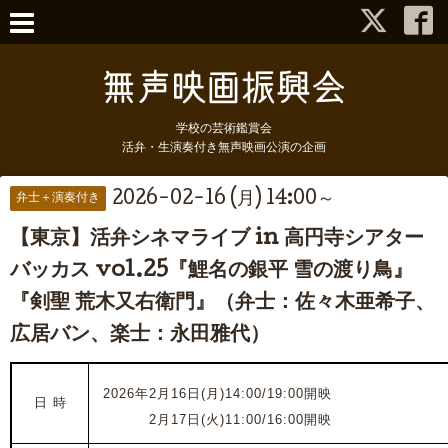
学校の芸術鑑賞会
活弁・生演奏付き無声映画公演の企画
2026-02-16 (月) 14:00～
弁士＋演奏付き
【東京】活弁シネマライブ in 高円寺シアター
バッカス vol.25『鯉名の銀平 雪の渡り鳥』
『剣聖 荒木又右衛門』（弁士：佐々木亜希子、
広居バン、楽士：永田雅代）
2026年2月16日(月)14:00/19:00開映
日 時
2025年
2月17日(火
)11:00/16:00開映