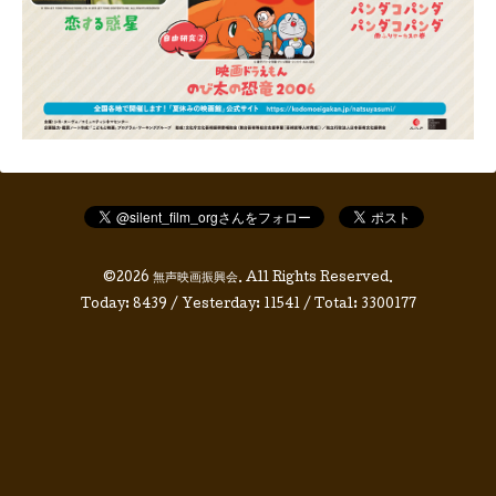
©2026
無声映画振興会
. All Rights Reserved.
Today:
8439
/ Yesterday:
11541
/ Total:
3300177