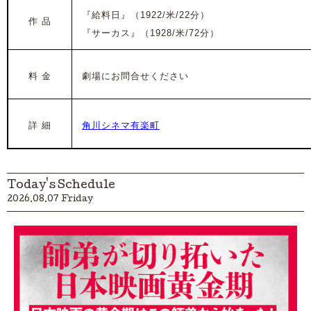
『給料日』（1922/米/22分）
作 品
『サーカス』（1928/米/72分）
料 金
劇場にお問合せください
詳 細
角川シネマ有楽町
Today's Schedule
2026.08.07 Friday