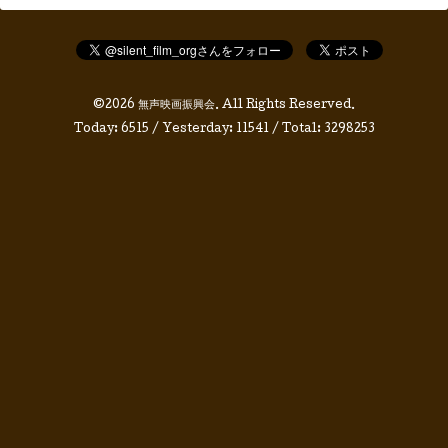
©2026
無声映画振興会
. All Rights Reserved.
Today:
6515
/ Yesterday:
11541
/ Total:
3298253