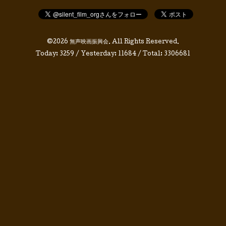
©2026
無声映画振興会
. All Rights Reserved.
Today:
3259
/ Yesterday:
11684
/ Total:
3306681