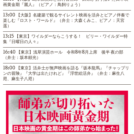
画黄金期『麗人』（ピアノ：鳥飼りょう）
13:00 【大阪】名建築で観るサイレント映画を活弁とピアノ伴奏で
楽しむ『ロスト・ワールド』（弁士：大森くみこ、ピアノ：天宮
遥）
13:15 【東京】ワイルダーならこうする！ ビリー・ワイルダー特
集『日曜日の人々』
16:40 【東京】浅草演芸ホール 令和8年8月上席 後半 夜の部
（弁士：坂本頼光）
18:00 【東京】活弁士が無声映画を語る『坂本龍馬』『チャップリ
ンの冒険』『大学は出たけれど』『浮世絵活弁』（弁士：麻生八
咫、麻生子八咫）