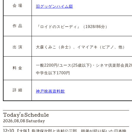
会 場
旧グッゲンハイム邸
作 品
『ロイドのスピーディ』
（1928/86分）
出 演
大森くみこ（弁士）、イマイアキ（ピアノ、他）
一般2200円/ユース(25歳以下)・シネマ倶楽部会員20
料 金
中学生以下1700円
詳 細
神戸映画資料館
Today's Schedule
2026.08.08 Saturday
12:10 【大阪】島津保次郎と吉村公三郎 師弟が切り拓いた日本映