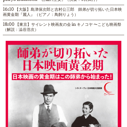
plays Lubitsch『牡蠣の王女』（演奏：3日満月）
16:10 【大阪】島津保次郎と吉村公三郎 師弟が切り拓いた日本映
画黄金期『麗人』（ピアノ：鳥飼りょう）
18:00 【東京】サイレント映画友の会 in キノコヤ 〜こども映画祭
（解説：澁谷浩次）