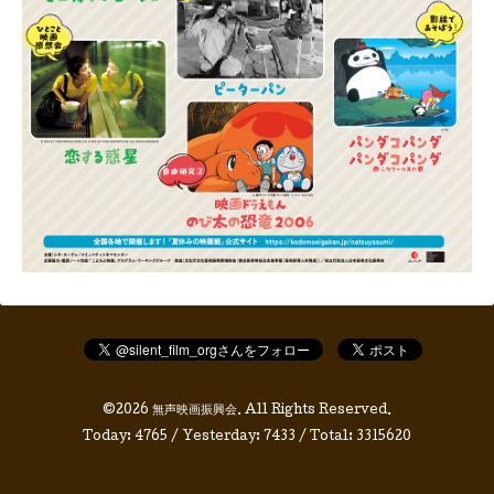
©2026
無声映画振興会
. All Rights Reserved.
Today:
4765
/ Yesterday:
7433
/ Total:
3315620