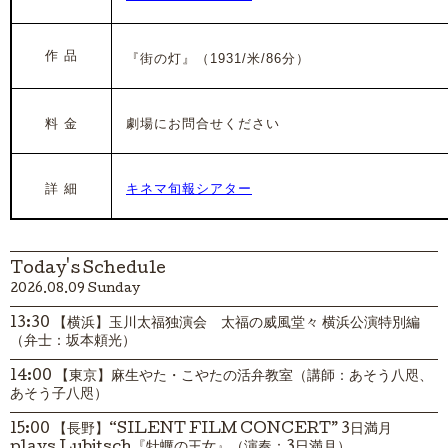
作 品
『街の灯』（1931/米/86分）
料 金
劇場にお問合せください
詳 細
キネマ旬報シアター
Today's Schedule
2026.08.09 Sunday
13:30 【横浜】玉川太福独演会 太福の威風堂々 横浜公演特別編
（弁士：坂本頼光）
14:00 【東京】麻生やた・こやたの活弁教室（講師：あそう八咫、
あそう子八咫）
15:00 【長野】“SILENT FILM CONCERT” 3日満月