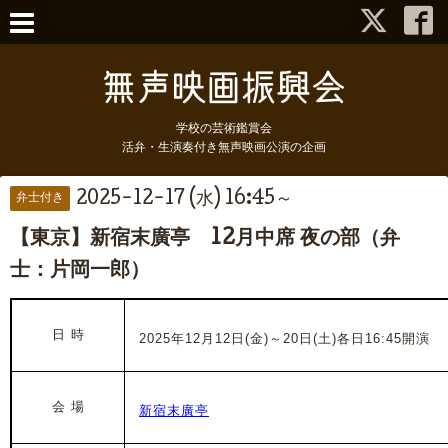
学校の芸術鑑賞会
活弁・生演奏付き無声映画公演の企画
2025-12-17 (水) 16:45～
弁士付き
【東京】新宿末廣亭 12月中席 夜の部（弁
士：片岡一郎）
日 時
2025年12月12日(金)～20日
(土)
各日16:45開演
会 場
新宿末廣亭