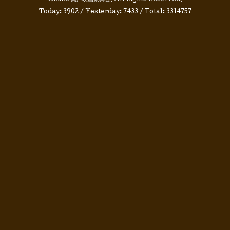
©2026
無声映画振興会
. All Rights Reserved.
Today:
3902
/ Yesterday:
7433
/ Total:
3314757