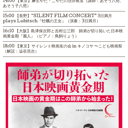
14:00 【東京】麻生やた・こやたの活弁教室（講師：あそう八咫、
あそう子八咫）
15:00 【長野】“SILENT FILM CONCERT” 3日満月
plays Lubitsch『牡蠣の王女』（演奏：3日満月）
16:10 【大阪】島津保次郎と吉村公三郎 師弟が切り拓いた日本映
画黄金期『麗人』（ピアノ：鳥飼りょう）
18:00 【東京】サイレント映画友の会 in キノコヤ 〜こども映画祭
（解説：澁谷浩次）