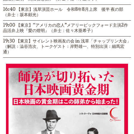
16:40 【東京】浅草演芸ホール 令和8年8月上席 後半 夜の部
（弁士：坂本頼光）
19:00 【東京】“アメリカの恋人”メアリーピックフォード主演2作
品活弁上映『愛の燈明』（弁士：佐々木亜希子）
19:30 【東京】サイレント映画友の会 in 浅草「チャップリン大会」
（解説：澁谷浩次、トークゲスト：岸野雄一、特別出演：細馬宏
通）