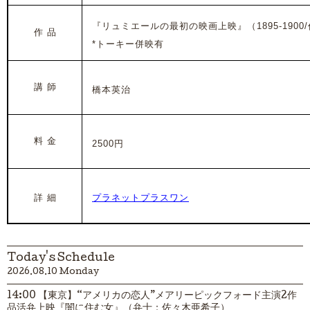
『リュミエールの最初の映画上映』（1895-1900/
作 品
*トーキー併映有
講 師
橋本英治
料 金
2500円
詳 細
プラネットプラスワン
Today's Schedule
2026.08.10 Monday
14:00 【東京】“アメリカの恋人”メアリーピックフォード主演2作
品活弁上映『闇に住む女』（弁士：佐々木亜希子）