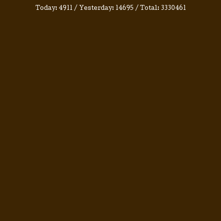
Today:
4911
/ Yesterday:
14695
/ Total:
3330461