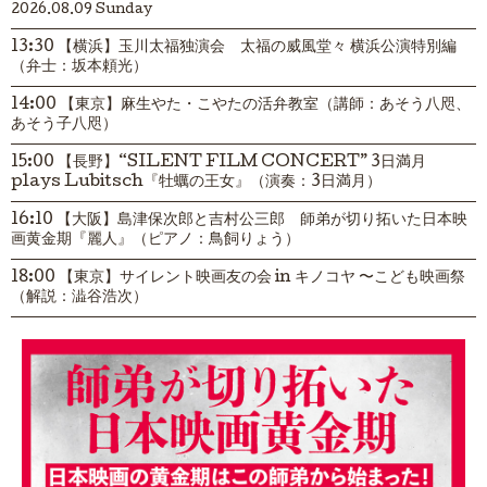
2026.08.09 Sunday
13:30 【横浜】玉川太福独演会 太福の威風堂々 横浜公演特別編
（弁士：坂本頼光）
14:00 【東京】麻生やた・こやたの活弁教室（講師：あそう八咫、
あそう子八咫）
15:00 【長野】“SILENT FILM CONCERT” 3日満月
plays Lubitsch『牡蠣の王女』（演奏：3日満月）
16:10 【大阪】島津保次郎と吉村公三郎 師弟が切り拓いた日本映
画黄金期『麗人』（ピアノ：鳥飼りょう）
18:00 【東京】サイレント映画友の会 in キノコヤ 〜こども映画祭
（解説：澁谷浩次）