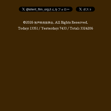
©2026
無声映画振興会
. All Rights Reserved.
Today:
13351
/ Yesterday:
7433
/ Total:
3324206