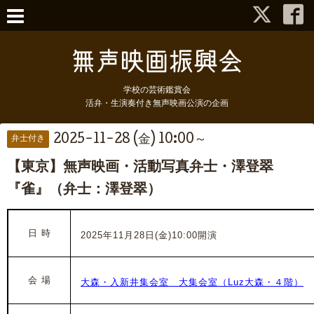
学校の芸術鑑賞会
活弁・生演奏付き無声映画公演の企画
2025-11-28 (金) 10:00～
弁士付き
【東京】無声映画・活動写真弁士・澤登翠
『雀』（弁士：澤登翠）
日 時
2025年11月28日(金)10:00開演
会 場
大森・入新井集会室 大集会室（Luz大森・４階）