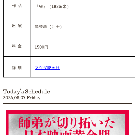
作 品
『雀』（1926/米）
出 演
澤登翠（弁士）
料 金
1500円
詳 細
マツダ映画社
Today's Schedule
2026.08.07 Friday