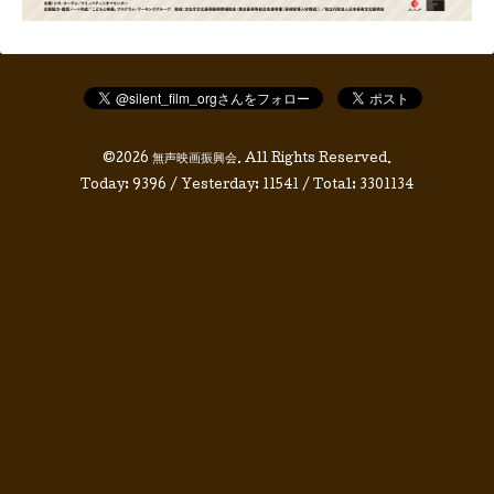
©2026
無声映画振興会
. All Rights Reserved.
Today:
9396
/ Yesterday:
11541
/ Total:
3301134