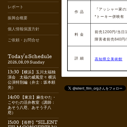
レポート
『アッシャー家の
作 品
*トーキー併映有
振興会概要
個人情報保護方針
前売1200円/当日1
料 金
障害者前売840円/
ご依頼・お問合せ
Today's Schedule
詳 細
高知県立美術館
2026.08.09 Sunday
13:30 【横浜】玉川太福独
演会 太福の威風堂々 横浜
公演特別編（弁士：坂本頼
光）
14:00 【東京】麻生やた・
こやたの活弁教室（講師：
あそう八咫、あそう子八
咫）
15:00 【長野】“SILENT