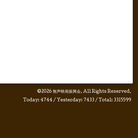
©2026
無声映画振興会
. All Rights Reserved.
Today:
4744
/ Yesterday:
7433
/ Total:
3315599