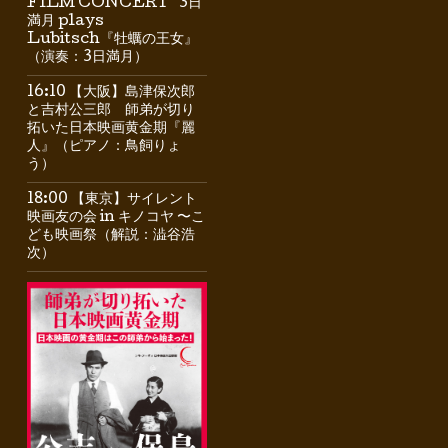
FILM CONCERT” 3日
満月 plays
Lubitsch『牡蠣の王女』
（演奏：3日満月）
16:10 【大阪】島津保次郎
と吉村公三郎 師弟が切り
拓いた日本映画黄金期『麗
人』（ピアノ：鳥飼りょ
う）
18:00 【東京】サイレント
映画友の会 in キノコヤ 〜こ
ども映画祭（解説：澁谷浩
次）