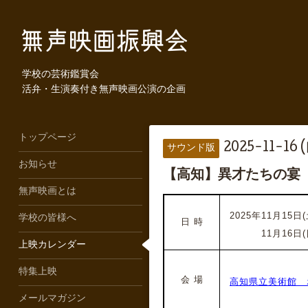
学校の芸術鑑賞会
活弁・生演奏付き無声映画公演の企画
トップページ
2025-11-16 
サウンド版
お知らせ
【高知】異才たちの宴
無声映画とは
2025年11月15日(土
学校の皆様へ
日 時
2025年
11月16日(
上映カレンダー
特集上映
会 場
高知県立美術館 
メールマガジン