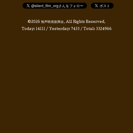
©2026
無声映画振興会
. All Rights Reserved.
Today:
14111
/ Yesterday:
7433
/ Total:
3324966