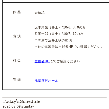
作 品
未確認
坂本頼光（弁士）*10/6, 8, 9のみ
片岡一郎（弁士）*10/7, 10のみ
出 演
＊寄席で活弁上映の出演
＊他の出演者は主催者HPでご確認ください。
料 金
主催者HP
にてご確認ください
詳 細
浅草演芸ホール
Today's Schedule
2026.08.09 Sunday