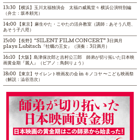
13:30 【横浜】玉川太福独演会 太福の威風堂々 横浜公演特別編
（弁士：坂本頼光）
14:00 【東京】麻生やた・こやたの活弁教室（講師：あそう八咫、
あそう子八咫）
15:00 【長野】“SILENT FILM CONCERT” 3日満月
plays Lubitsch『牡蠣の王女』（演奏：3日満月）
16:10 【大阪】島津保次郎と吉村公三郎 師弟が切り拓いた日本映
画黄金期『麗人』（ピアノ：鳥飼りょう）
18:00 【東京】サイレント映画友の会 in キノコヤ 〜こども映画祭
（解説：澁谷浩次）