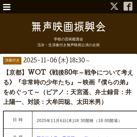
学校の芸術鑑賞会
活弁・生演奏付き無声映画公演の企画
2025-11-06 (木) 18:30～
演奏付き
【京都】WOT《戦後80年～戦争について考え
る》『非常時の少年たち』～映画『僕らの弟』
をめぐって～（ピアノ：天宮遥、弁士録音：井
上陽一、対談：大牟田聡、太田米男）
日 時
2025年11月6日(木)18:30開映（18:00開場）