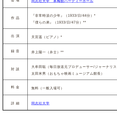
会 場
同志社大学 寒梅館ハーディーホール
『非常時涙の少年』（1933/日/44分）*
作 品
『僕らの弟』（1933/日/47分）**
出 演
天宮遥（ピアノ
）*
録 音
井上陽一（弁士）**
大牟田聡（毎日放送元プロデューサー/ジャーナリス
対 談
太田米男（おもちゃ映画ミュージアム館長）
料 金
無料（一般入場可）
詳 細
同志社大学