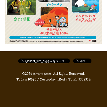
©2026
無声映画振興会
. All Rights Reserved.
Today:
10596
/ Yesterday:
11541
/ Total:
3302334