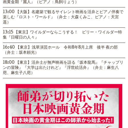
画黄金期『麗人』（ピアノ：鳥飼りょう）
13:00 【大阪】名建築で観るサイレント映画を活弁とピアノ伴奏で
楽しむ『ロスト・ワールド』（弁士：大森くみこ、ピアノ：天宮
遥）
13:15 【東京】ワイルダーならこうする！ ビリー・ワイルダー特
集『日曜日の人々』
16:40 【東京】浅草演芸ホール 令和8年8月上席 後半 夜の部
（弁士：坂本頼光）
18:00 【東京】活弁士が無声映画を語る『坂本龍馬』『チャップリ
ンの冒険』『大学は出たけれど』『浮世絵活弁』（弁士：麻生八
咫、麻生子八咫）