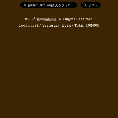
©2026
無声映画振興会
. All Rights Reserved.
Today:
1578
/ Yesterday:
11684
/ Total:
3305000