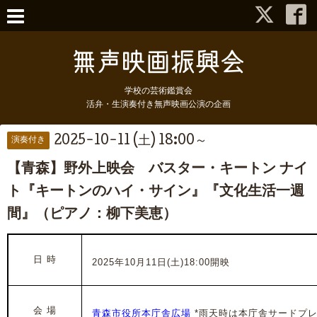
学校の芸術鑑賞会
活弁・生演奏付き無声映画公演の企画
2025-10-11 (土) 18:00～
演奏付き
【青森】野外上映会 バスター・キートン ナイ
ト『キートンのハイ・サイン』『文化生活一週
間』（ピアノ：柳下美恵）
日 時
2025年10月11日(土)18:00開映
会 場
青森市役所本庁舎広場
*雨天時は本庁舎サードプ