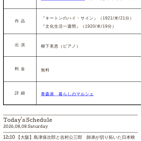
『キートンのハイ・サイン』（1921/米/21分）
作 品
『文化生活一週間』（1920/米/19分）
出 演
柳下美恵（ピアノ）
料 金
無料
詳 細
青森港 暮らしのマルシェ
Today's Schedule
2026.08.08 Saturday
12:10 【大阪】島津保次郎と吉村公三郎 師弟が切り拓いた日本映