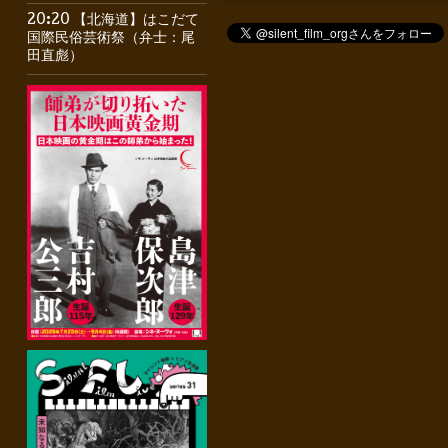
20:20 【北海道】はこだて
国際民俗芸術祭（弁士：尾
田直彪）