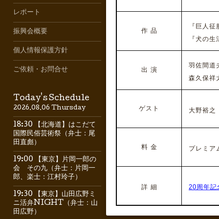
レポート
『巨人征服』
作 品
振興会概要
『犬の生活』
個人情報保護方針
羽佐間道夫
ご依頼・お問合せ
出 演
森久保祥太
Today's Schedule
ゲスト
2026.08.06 Thursday
大野裕之
18:30 【北海道】はこだて
国際民俗芸術祭（弁士：尾
田直彪）
料 金
プレミアムシ
19:00 【東京】片岡一郎の
会 その九（弁士：片岡一
郎、楽士：江村玲子）
詳 細
20周年
19:30 【東京】山田広野ミ
ニ活弁NIGHT（弁士：山
田広野）