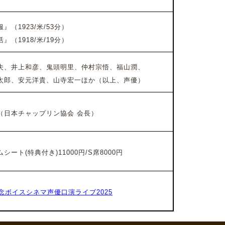
（1923/米/53分）
（1918/米/19分）
、井上和彦、鬼頭明里、仲村宗悟、福山潤、
郎、安元洋貴、山寺宏一
ほか
（以上、声優）
（日本チャップリン協会 会長）
ート(特典付き)11000円/S席8
000円
記念ボイスシネマ声優口演ライブ2025