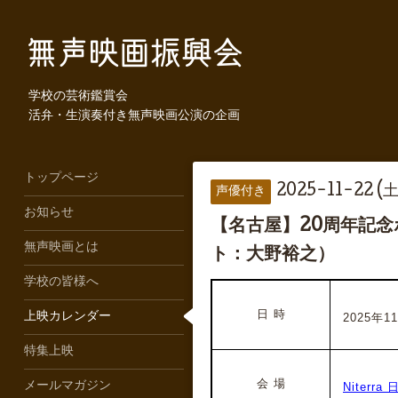
学校の芸術鑑賞会
活弁・生演奏付き無声映画公演の企画
トップページ
2025-11-22 (土
声優付き
お知らせ
【名古屋】20周年記
無声映画とは
ト：大野裕之）
学校の皆様へ
日 時
上映カレンダー
2025年11
特集上映
会 場
メールマガジン
Niter