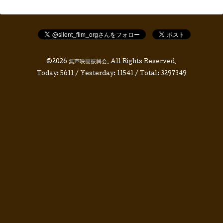
©2026
無声映画振興会
. All Rights Reserved.
Today:
5611
/ Yesterday:
11541
/ Total:
3297349