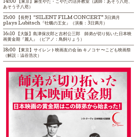
14:00 【東京】麻生やた・こやたの活弁教室（講師：あそう八咫、
あそう子八咫）
15:00 【長野】“SILENT FILM CONCERT” 3日満月
plays Lubitsch『牡蠣の王女』（演奏：3日満月）
16:10 【大阪】島津保次郎と吉村公三郎 師弟が切り拓いた日本映
画黄金期『麗人』（ピアノ：鳥飼りょう）
18:00 【東京】サイレント映画友の会 in キノコヤ 〜こども映画祭
（解説：澁谷浩次）