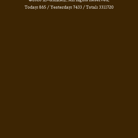
©2026
無声映画振興会
. All Rights Reserved.
Today:
865
/ Yesterday:
7433
/ Total:
3311720