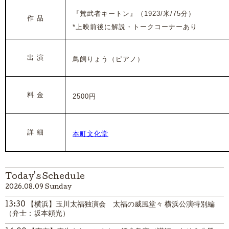
『荒武者キートン』
（1923/米/75分）
作 品
*
上映前後に解説・トークコーナーあり
出 演
鳥飼りょう（ピアノ）
料 金
2500円
詳 細
本町文化堂
Today's Schedule
2026.08.09 Sunday
13:30 【横浜】玉川太福独演会 太福の威風堂々 横浜公演特別編
（弁士：坂本頼光）