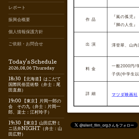
レポート
『嵐の孤児』
作 品
振興会概要
『脚の人生』（
個人情報保護方針
ご依頼・お問合せ
出 演
澤登翠、山内
Today's Schedule
一般2000円/学
料 金
2026.08.06 Thursday
子供(中学生以下
18:30 【北海道】はこだて
国際民俗芸術祭（弁士：尾
田直彪）
詳 細
マツダ映画社
19:00 【東京】片岡一郎の
会 その九（弁士：片岡一
郎、楽士：江村玲子）
19:30 【東京】山田広野ミ
ニ活弁NIGHT（弁士：山
田広野）