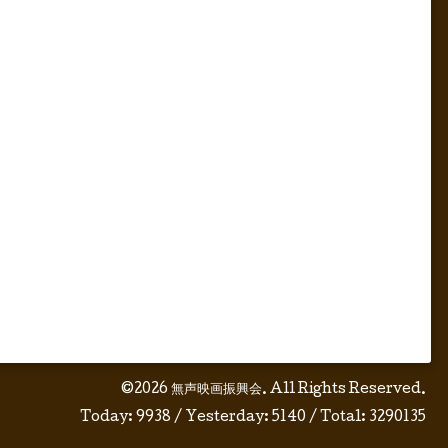
©2026
無声映画振興会
. All Rights Reserved.
Today:
9938
/ Yesterday:
5140
/ Total:
3290135