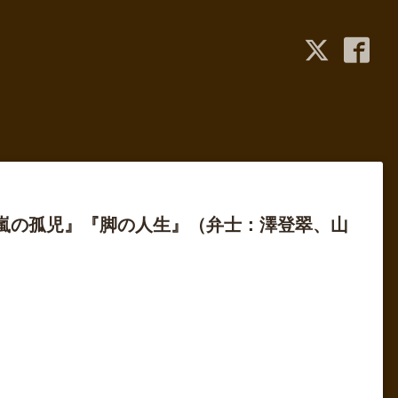
『嵐の孤児』『脚の人生』（弁士：澤登翠、山