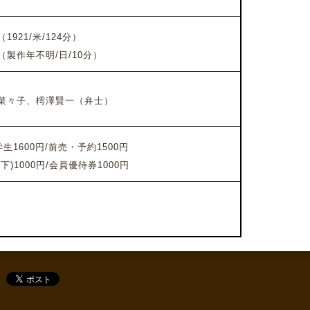
（1921/米/124分）
製作年不明/日/10
分）
菜々子、樗澤賢一（弁士）
生1600円/前売・予約1500円
)1000円/会員優待券1000円