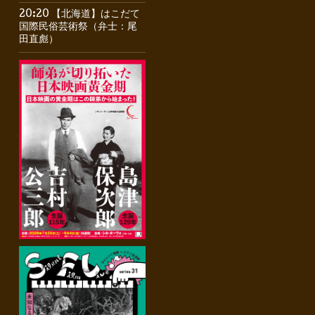
20:20 【北海道】はこだて
国際民俗芸術祭（弁士：尾
田直彪）