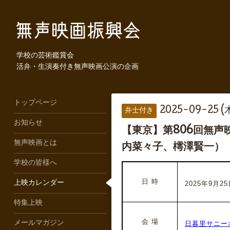
学校の芸術鑑賞会
活弁・生演奏付き無声映画公演の企画
トップページ
2025-09-25 (
弁士付き
お知らせ
【東京】第806回無
無声映画とは
内菜々子、樗澤賢一）
学校の皆様へ
日 時
上映カレンダー
2025年9月25日
特集上映
会 場
メールマガジン
日暮里サニー