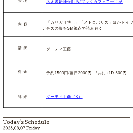
会 場
ネオ書房神保町店/ブックカフェ二十世紀
「カリガリ博士」「メトロポリス」ほかドイツ
内 容
ナチスの影をSM視点で読み解く
講 師
ダーティ工藤
料 金
予約1500円/当日2000円 *共に+1D 500円
詳 細
ダーティ工藤（X）
Today's Schedule
2026.08.07 Friday