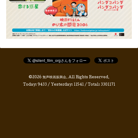
©2026
無声映画振興会
. All Rights Reserved.
Today:
9433
/ Yesterday:
11541
/ Total:
3301171