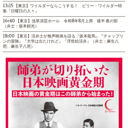
13:15 【東京】ワイルダーならこうする！ ビリー・ワイルダー特
集『日曜日の人々』
16:40 【東京】浅草演芸ホール 令和8年8月上席 後半 夜の部
（弁士：坂本頼光）
18:00 【東京】活弁士が無声映画を語る『坂本龍馬』『チャップリ
ンの冒険』『大学は出たけれど』『浮世絵活弁』（弁士：麻生八
咫、麻生子八咫）