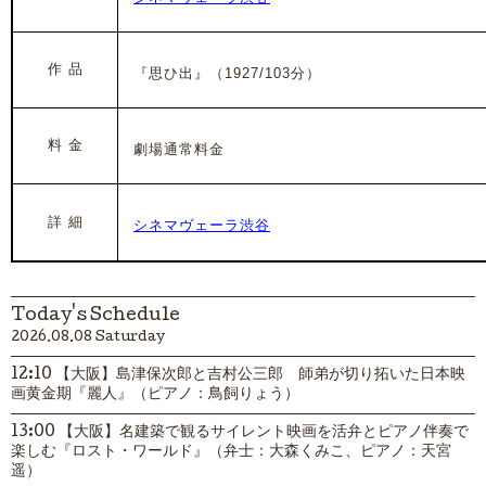
作 品
『思ひ出』
（1927
/103分）
料 金
劇場通常料金
詳 細
シネマヴェーラ渋谷
Today's Schedule
2026.08.08 Saturday
12:10 【大阪】島津保次郎と吉村公三郎 師弟が切り拓いた日本映
画黄金期『麗人』（ピアノ：鳥飼りょう）
13:00 【大阪】名建築で観るサイレント映画を活弁とピアノ伴奏で
楽しむ『ロスト・ワールド』（弁士：大森くみこ、ピアノ：天宮
遥）