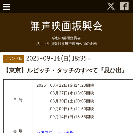
学校の芸術鑑賞会
活弁・生演奏付き無声映画公演の企画
2025-09-14 (日) 18:35～
サウンド版
【東京】ルビッチ・タッチのすべて『思ひ出』
2025年08月22日(金)14:20開映
2025年
08月27日(水)16:05開映
日 時
202
5
年
08月30日(土)20:05開映
202
5
年
09月09日(火)12:50開映
202
5
年
09月14日(日)18:35開映
会 場
シネマヴェーラ渋谷