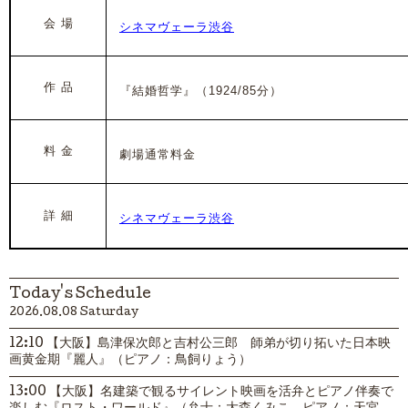
会 場
シネマヴェーラ渋谷
作 品
『結婚哲学』
（1924
/85分）
料 金
劇場通常料金
詳 細
シネマヴェーラ渋谷
Today's Schedule
2026.08.08 Saturday
12:10 【大阪】島津保次郎と吉村公三郎 師弟が切り拓いた日本映
画黄金期『麗人』（ピアノ：鳥飼りょう）
13:00 【大阪】名建築で観るサイレント映画を活弁とピアノ伴奏で