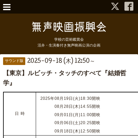
学校の芸術鑑賞会
活弁・生演奏付き無声映画公演の企画
2025-09-18 (木) 12:50～
サウンド版
【東京】ルビッチ・タッチのすべて『結婚哲
学』
2025年08月19日(火)18:30開映
2025年
08月28日(木)14:55開映
日 時
202
5
年
09月01日(月)11:00開映
202
5
年
09月06日(土)20:25開映
202
5
年
09月18日(木)12:50開映