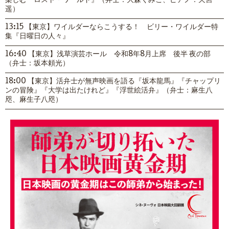
楽しむ『ロスト・ワールド』（弁士：大森くみこ、ピアノ：天宮
遥）
13:15 【東京】ワイルダーならこうする！ ビリー・ワイルダー特
集『日曜日の人々』
16:40 【東京】浅草演芸ホール 令和8年8月上席 後半 夜の部
（弁士：坂本頼光）
18:00 【東京】活弁士が無声映画を語る『坂本龍馬』『チャップリ
ンの冒険』『大学は出たけれど』『浮世絵活弁』（弁士：麻生八
咫、麻生子八咫）