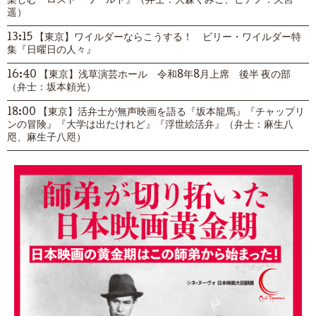
楽しむ『ロスト・ワールド』（弁士：大森くみこ、ピアノ：天宮
遥）
13:15 【東京】ワイルダーならこうする！ ビリー・ワイルダー特
集『日曜日の人々』
16:40 【東京】浅草演芸ホール 令和8年8月上席 後半 夜の部
（弁士：坂本頼光）
18:00 【東京】活弁士が無声映画を語る『坂本龍馬』『チャップリ
ンの冒険』『大学は出たけれど』『浮世絵活弁』（弁士：麻生八
咫、麻生子八咫）