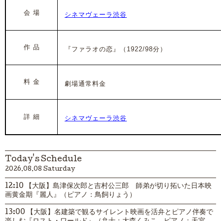
会 場
シネマヴェーラ渋谷
作 品
『ファラオの恋』
（1922
/98分）
料 金
劇場通常料金
詳 細
シネマヴェーラ渋谷
Today's Schedule
2026.08.08 Saturday
12:10 【大阪】島津保次郎と吉村公三郎 師弟が切り拓いた日本映
画黄金期『麗人』（ピアノ：鳥飼りょう）
13:00 【大阪】名建築で観るサイレント映画を活弁とピアノ伴奏で