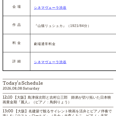
会 場
シネマヴェーラ渋谷
作 品
『山猫リュシュカ』
（1921/84分）
料 金
劇場通常料金
詳 細
シネマヴェーラ渋谷
Today's Schedule
2026.08.08 Saturday
12:10 【大阪】島津保次郎と吉村公三郎 師弟が切り拓いた日本映
画黄金期『麗人』（ピアノ：鳥飼りょう）
13:00 【大阪】名建築で観るサイレント映画を活弁とピアノ伴奏で