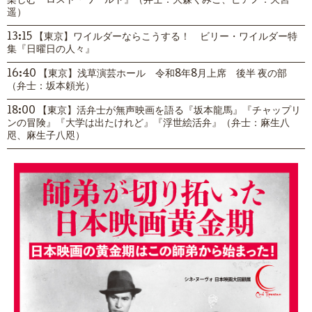
楽しむ『ロスト・ワールド』（弁士：大森くみこ、ピアノ：天宮
遥）
13:15 【東京】ワイルダーならこうする！ ビリー・ワイルダー特
集『日曜日の人々』
16:40 【東京】浅草演芸ホール 令和8年8月上席 後半 夜の部
（弁士：坂本頼光）
18:00 【東京】活弁士が無声映画を語る『坂本龍馬』『チャップリ
ンの冒険』『大学は出たけれど』『浮世絵活弁』（弁士：麻生八
咫、麻生子八咫）