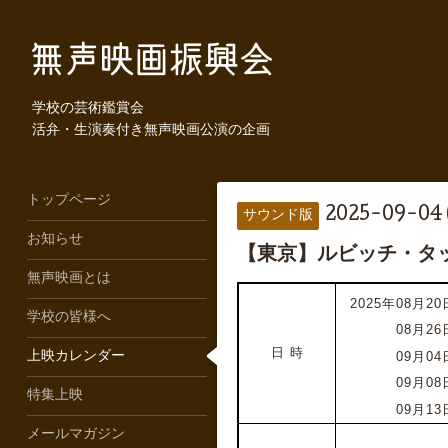
学校の芸術鑑賞会
活弁・生演奏付き無声映画公演の企画
トップページ
2025-09-04 
サウンド版
お知らせ
【東京】ルビッチ・タ
無声映画とは
2025年08月20日
学校の皆様へ
2025年
08月26
日 時
202
5
年
09月04
上映カレンダー
202
5
年
09月08
特集上映
202
5
年
09月13
メールマガジン