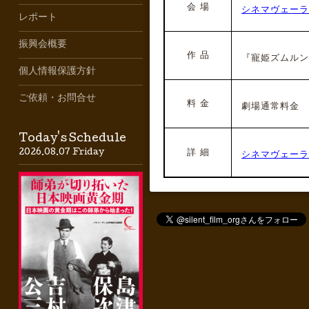
会 場
シネマヴェーラ
レポート
振興会概要
作 品
『寵姫ズムルン
個人情報保護方針
ご依頼・お問合せ
料 金
劇場通常料金
Today's Schedule
詳 細
2026.08.07 Friday
シネマヴェーラ