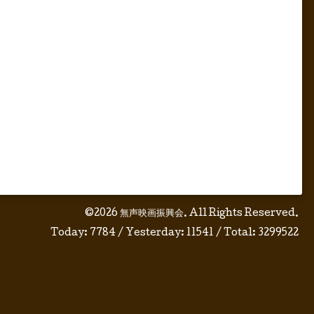
©2026
無声映画振興会
. All Rights Reserved.
Today:
7784
/ Yesterday:
11541
/ Total:
3299522