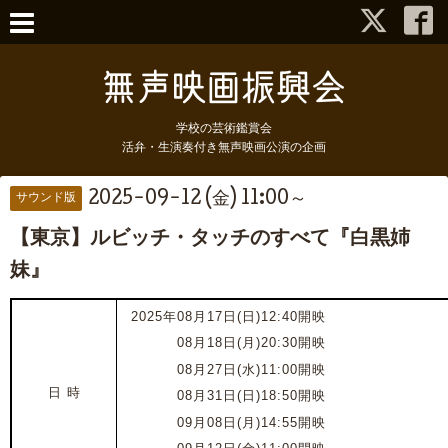
学校の芸術鑑賞会
活弁・生演奏付き無声映画公演の企画
2025-09-12 (金) 11:00～
サウンド版
【東京】ルビッチ・タッチのすべて『白黒姉
妹』
2025年08月17日(日)12:40開映
2025年
08月18日(月)20:30開映
202
5
年
08月27日(水)11:00開映
日 時
202
5
年
08月31日(日)18:50開映
202
5
年
09月08日(月)14:55開映