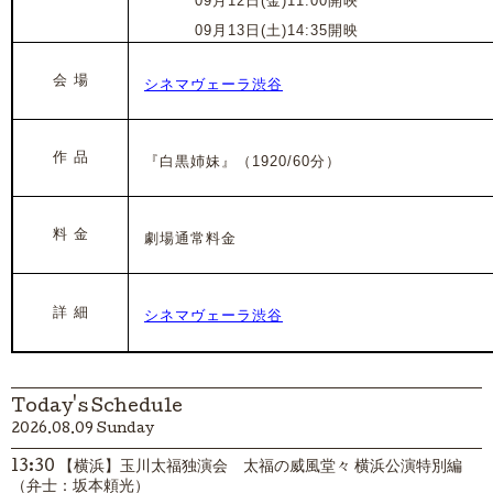
202
5
年
09月12日(金)11:00開映
202
5
年
09月13日(土)14:35開映
会 場
シネマヴェーラ渋谷
作 品
『白黒姉妹』
（1920/60分）
料 金
劇場通常料金
詳 細
シネマヴェーラ渋谷
Today's Schedule
2026.08.09 Sunday
13:30 【横浜】玉川太福独演会 太福の威風堂々 横浜公演特別編
（弁士：坂本頼光）