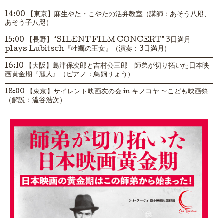
14:00 【東京】麻生やた・こやたの活弁教室（講師：あそう八咫、
あそう子八咫）
15:00 【長野】“SILENT FILM CONCERT” 3日満月
plays Lubitsch『牡蠣の王女』（演奏：3日満月）
16:10 【大阪】島津保次郎と吉村公三郎 師弟が切り拓いた日本映
画黄金期『麗人』（ピアノ：鳥飼りょう）
18:00 【東京】サイレント映画友の会 in キノコヤ 〜こども映画祭
（解説：澁谷浩次）