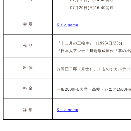
2025年
07月20日(日)16:40開映
会 場
K's cinema
『十二月の三輪車』（1995/日/25分）
作 品
『日本人アンナ「川端康成原作『掌の小説』
出 演
片岡正二郎（
弁士）、
くものすカルテット
料 金
一般2000円/大学・高校・シニア1500円
詳 細
K's cinema