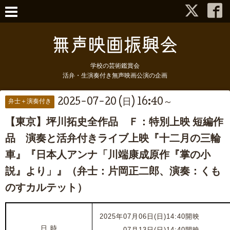
学校の芸術鑑賞会
活弁・生演奏付き無声映画公演の企画
2025-07-20 (日) 16:40～
弁士＋演奏付き
【東京】坪川拓史全作品 Ｆ：特別上映 短編作
品 演奏と活弁付きライブ上映『十二月の三輪
車』『日本人アンナ「川端康成原作『掌の小
説』より」』（弁士：片岡正二郎、演奏：くも
のすカルテット）
2025年07月06日(日)14:40開映
日 時
2025年
07月13日(日)14:40開映