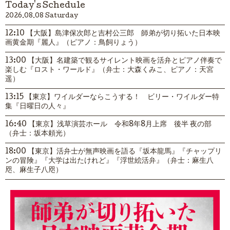
Today's Schedule
2026.08.08 Saturday
12:10 【大阪】島津保次郎と吉村公三郎 師弟が切り拓いた日本映
画黄金期『麗人』（ピアノ：鳥飼りょう）
13:00 【大阪】名建築で観るサイレント映画を活弁とピアノ伴奏で
楽しむ『ロスト・ワールド』（弁士：大森くみこ、ピアノ：天宮
遥）
13:15 【東京】ワイルダーならこうする！ ビリー・ワイルダー特
集『日曜日の人々』
16:40 【東京】浅草演芸ホール 令和8年8月上席 後半 夜の部
（弁士：坂本頼光）
18:00 【東京】活弁士が無声映画を語る『坂本龍馬』『チャップリ
ンの冒険』『大学は出たけれど』『浮世絵活弁』（弁士：麻生八
咫、麻生子八咫）