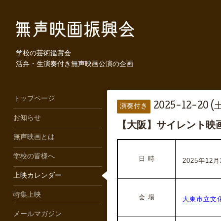
学校の芸術鑑賞会
活弁・生演奏付き無声映画公演の企画
トップページ
2025-12-20 (土
演奏付き
お知らせ
【大阪】サイレント映
無声映画とは
学校の皆様へ
日 時
2025年12月2
上映カレンダー
特集上映
会 場
大東市立文化
メールマガジン