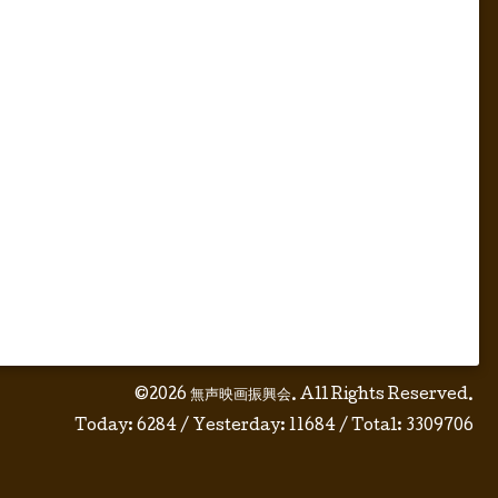
©2026
無声映画振興会
. All Rights Reserved.
Today:
6284
/ Yesterday:
11684
/ Total:
3309706