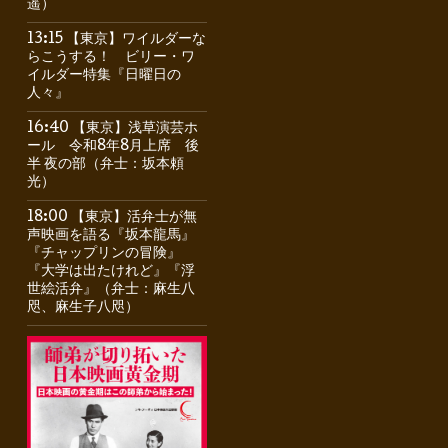
遥）
13:15 【東京】ワイルダーな
らこうする！ ビリー・ワ
イルダー特集『日曜日の
人々』
16:40 【東京】浅草演芸ホ
ール 令和8年8月上席 後
半 夜の部（弁士：坂本頼
光）
18:00 【東京】活弁士が無
声映画を語る『坂本龍馬』
『チャップリンの冒険』
『大学は出たけれど』『浮
世絵活弁』（弁士：麻生八
咫、麻生子八咫）