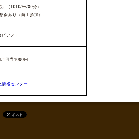
花』
（1919/米/89分）
想会あり（自由参加）
（ピアノ）
/1回券1000円
化情報センター