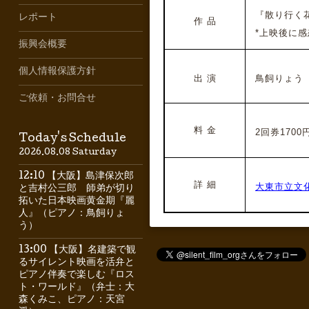
『散り行く
レポート
作 品
*上映後に感
振興会概要
個人情報保護方針
出 演
鳥飼りょう
ご依頼・お問合せ
料 金
2回券1700円
Today's Schedule
2026.08.08 Saturday
12:10 【大阪】島津保次郎
詳 細
大東市立文
と吉村公三郎 師弟が切り
拓いた日本映画黄金期『麗
人』（ピアノ：鳥飼りょ
う）
13:00 【大阪】名建築で観
るサイレント映画を活弁と
ピアノ伴奏で楽しむ『ロス
ト・ワールド』（弁士：大
森くみこ、ピアノ：天宮