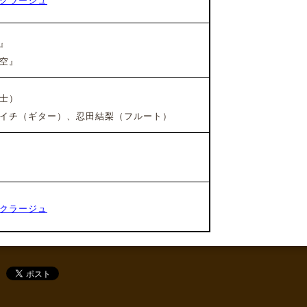
クラージュ
』
空』
士）
イチ（ギター）、忍田結梨
（フルート）
クラージュ