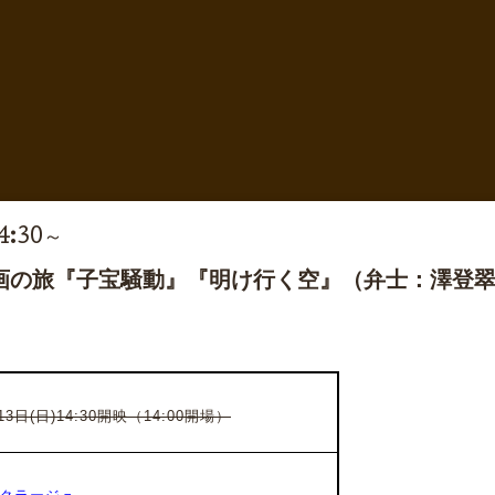
14:30～
画の旅『子宝騒動』『明け行く空』（弁士：澤登
13日(日)14:30開映（14:00開場）