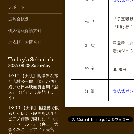
壱岐坂ボン
レポート
『子宝騒動
振興会概要
作 品
『明け行く
個人情報保護方針
ご依頼・お問合せ
澤登翠（
弁
出 演
湯浅ジョウ
Today's Schedule
2026.08.08 Saturday
料 金
3000円
12:10 【大阪】島津保次郎
と吉村公三郎 師弟が切り
拓いた日本映画黄金期『麗
詳 細
壱岐坂ボン
人』（ピアノ：鳥飼りょ
う）
13:00 【大阪】名建築で観
るサイレント映画を活弁と
ピアノ伴奏で楽しむ『ロス
ト・ワールド』（弁士：大
森くみこ、ピアノ：天宮