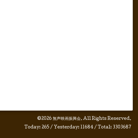
©2026
無声映画振興会
. All Rights Reserved.
Today:
265
/ Yesterday:
11684
/ Total:
3303687