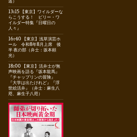
遥）
13:15 【東京】ワイルダーな
らこうする！ ビリー・ワ
イルダー特集『日曜日の
人々』
16:40 【東京】浅草演芸ホ
ール 令和8年8月上席 後
半 夜の部（弁士：坂本頼
光）
18:00 【東京】活弁士が無
声映画を語る『坂本龍馬』
『チャップリンの冒険』
『大学は出たけれど』『浮
世絵活弁』（弁士：麻生八
咫、麻生子八咫）