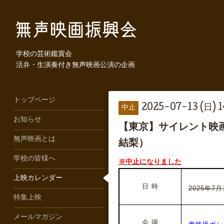
学校の芸術鑑賞会
活弁・生演奏付き無声映画公演の企画
トップページ
2025-07-13 (日) 
中止
お知らせ
【東京】サイレント映
無声映画とは
結梨）
学校の皆様へ
※中止になりました
上映カレンダー
日 時
2025年7月
特集上映
メールマガジン
会 場