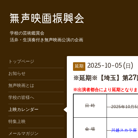
学校の芸術鑑賞会
活弁・生演奏付き無声映画公演の企画
トップページ
2025-10-05 (日)
延期
お知らせ
※延期※【埼玉】第2
無声映画とは
※出演者都合により延期となりま
学校の皆様へ
日 時
2025年10月
上映カレンダー
特集上映
会 場
川越スカラ座
メールマガジン