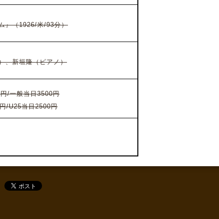
（1926/米/93分）
）、
新垣隆（ピアノ）
円/一般当日3500円
円/U25当日2500円