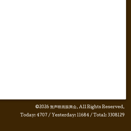
©2026
無声映画振興会
. All Rights Reserved.
Today:
4707
/ Yesterday:
11684
/ Total:
3308129