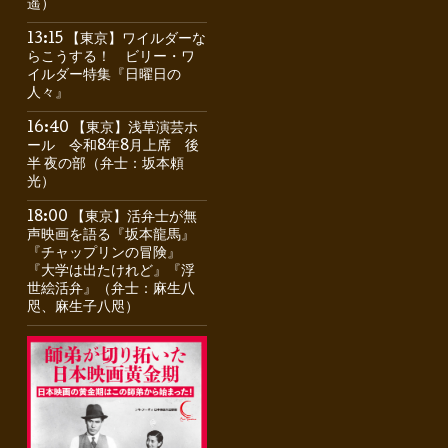
遥）
13:15 【東京】ワイルダーな
らこうする！ ビリー・ワ
イルダー特集『日曜日の
人々』
16:40 【東京】浅草演芸ホ
ール 令和8年8月上席 後
半 夜の部（弁士：坂本頼
光）
18:00 【東京】活弁士が無
声映画を語る『坂本龍馬』
『チャップリンの冒険』
『大学は出たけれど』『浮
世絵活弁』（弁士：麻生八
咫、麻生子八咫）