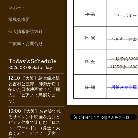
レポート
作 品
『ラ・ボエーム』
振興会概要
個人情報保護方針
出 演
ハルキ（
弁士
ご依頼・お問合せ
一般予約3200
Today's Schedule
料 金
U25予約1800
2026.08.08 Saturday
12:10 【大阪】島津保次郎
と吉村公三郎 師弟が切り
詳 細
川越スカラ座
拓いた日本映画黄金期『麗
人』（ピアノ：鳥飼りょ
う）
13:00 【大阪】名建築で観
るサイレント映画を活弁と
ピアノ伴奏で楽しむ『ロス
ト・ワールド』（弁士：大
森くみこ、ピアノ：天宮