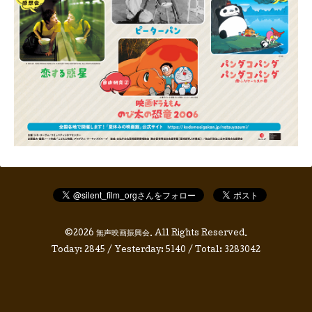
©2026
無声映画振興会
. All Rights Reserved.
Today:
2845
/ Yesterday:
5140
/ Total:
3283042