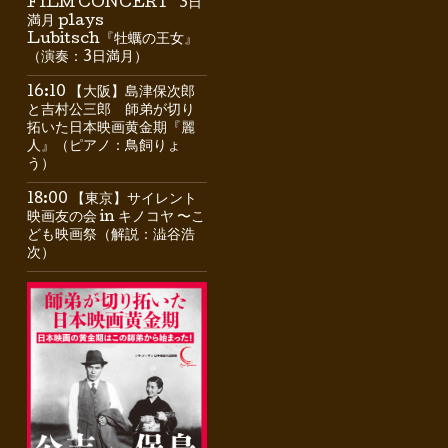
FILM CONCERT” 3日
満月 plays
Lubitsch『牡蠣の王女』
（演奏：3日満月）
16:10 【大阪】島津保次郎
と吉村公三郎 師弟が切り
拓いた日本映画黄金期『麗
人』（ピアノ：鳥飼りょ
う）
18:00 【東京】サイレント
映画友の会 in キノコヤ 〜こ
ども映画祭（解説：澁谷浩
次）