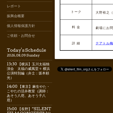
レポート
トーク
大野裕之（
振興会概要
個人情報保護方針
料 金
劇場にお問
ご依頼・お問合せ
詳 細
テアトル
Today's Schedule
2026.08.09 Sunday
13:30 【横浜】玉川太福独
演会 太福の威風堂々 横浜
公演特別編（弁士：坂本頼
光）
14:00 【東京】麻生やた・
こやたの活弁教室（講師：
あそう八咫、あそう子八
咫）
15:00 【長野】“SILENT