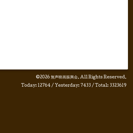
©2026
無声映画振興会
. All Rights Reserved.
Today:
12764
/ Yesterday:
7433
/ Total:
3323619