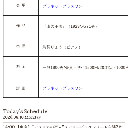
会 場
プラネットプラスワン
作 品
『山の王者』（1929/
米/71分）
出 演
鳥飼りょう（ピアノ）
料 金
一般1800円/会員・学生1500円/20才以下1000
詳 細
プラネットプラスワン
Today's Schedule
2026.08.10 Monday
14:00 【東京】“アメリカの恋人”メアリーピックフォード主演2作