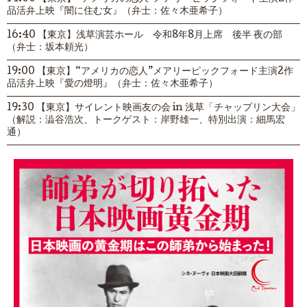
品活弁上映『闇に住む女』（弁士：佐々木亜希子）
16:40 【東京】浅草演芸ホール 令和8年8月上席 後半 夜の部
（弁士：坂本頼光）
19:00 【東京】“アメリカの恋人”メアリーピックフォード主演2作
品活弁上映『愛の燈明』（弁士：佐々木亜希子）
19:30 【東京】サイレント映画友の会 in 浅草「チャップリン大会」
（解説：澁谷浩次、トークゲスト：岸野雄一、特別出演：細馬宏
通）