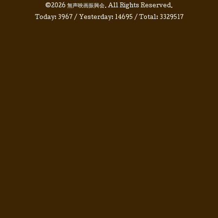
©2026
無声映画振興会
. All Rights Reserved.
Today:
3967
/ Yesterday:
14695
/ Total:
3329517