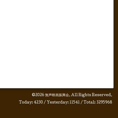
©2026
無声映画振興会
. All Rights Reserved.
Today:
4230
/ Yesterday:
11541
/ Total:
3295968