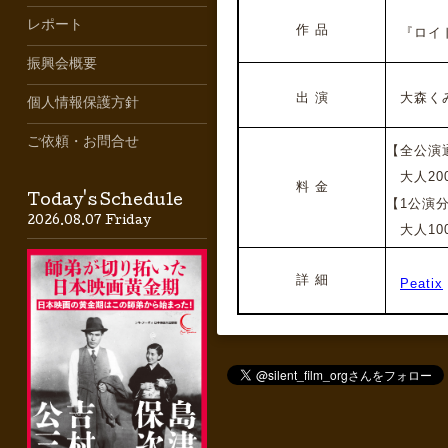
レポート
作 品
『ロイド
振興会概要
出 演
大森くみ
個人情報保護方針
ご依頼・お問合せ
【全公演
大人200
料 金
Today's Schedule
【1公演
2026.08.07 Friday
大人100
詳 細
Peatix