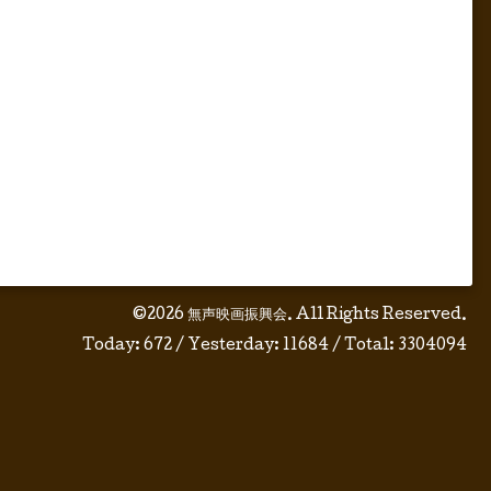
©2026
無声映画振興会
. All Rights Reserved.
Today:
672
/ Yesterday:
11684
/ Total:
3304094