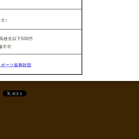
弁士）
高校生以下500円
場不可
スポーツ振興財団