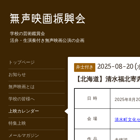
学校の芸術鑑賞会
活弁・生演奏付き無声映画公演の企画
トップページ
2025-08-20 (
弁士付き
お知らせ
【北海道】清水福北寄
無声映画とは
日 時
学校の皆様へ
2025年8月20
上映カレンダー
会 場
清水町文化
特集上映
メールマガジン
作 品
未確認