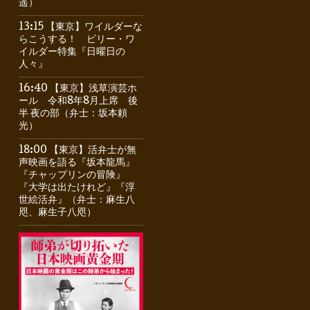
遥）
13:15 【東京】ワイルダーな
らこうする！ ビリー・ワ
イルダー特集『日曜日の
人々』
16:40 【東京】浅草演芸ホ
ール 令和8年8月上席 後
半 夜の部（弁士：坂本頼
光）
18:00 【東京】活弁士が無
声映画を語る『坂本龍馬』
『チャップリンの冒険』
『大学は出たけれど』『浮
世絵活弁』（弁士：麻生八
咫、麻生子八咫）