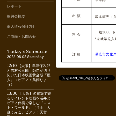
レポート
出 演
坂本頼光
（
振興会概要
個人情報保護方針
一般2000円/
料 金
ご依頼・お問合せ
*未就学児入
Today's Schedule
詳 細
帯広市文化
2026.08.08 Saturday
12:10 【大阪】島津保次郎
と吉村公三郎 師弟が切り
拓いた日本映画黄金期『麗
人』（ピアノ：鳥飼りょ
う）
13:00 【大阪】名建築で観
るサイレント映画を活弁と
ピアノ伴奏で楽しむ『ロス
ト・ワールド』（弁士：大
森くみこ、ピアノ：天宮