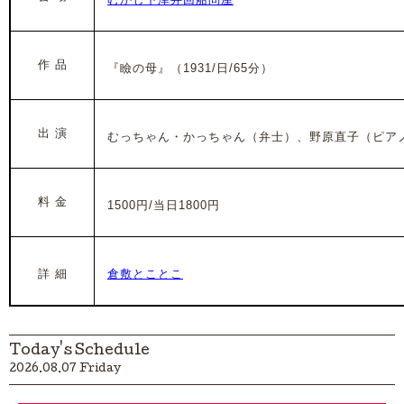
作 品
『瞼の母
』（1931/日/65分）
出 演
むっちゃん・かっちゃん（弁士）、野原直子（ピア
料 金
1500円/当日1800円
詳 細
倉敷とことこ
Today's Schedule
2026.08.07 Friday