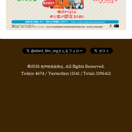
©2026
無声映画振興会
. All Rights Reserved.
Today:
4674
/ Yesterday:
11541
/ Total:
3296412