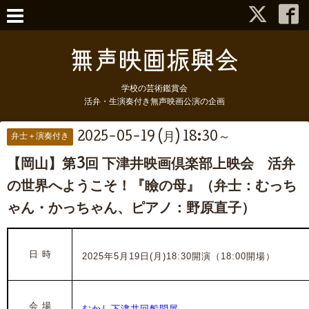
学校の芸術鑑賞会
活弁・生演奏付き無声映画公演の企画
2025-05-19 (月) 18:30～
弁士＋演奏付き
【岡山】第3回 下津井映画倶楽部上映会 活弁
の世界へようこそ！『瞼の母』（弁士：むっち
ゃん・かっちゃん、ピアノ：野原直子）
日 時
2025年5月19日(月)18:30開演（18:00開場）
会 場
むかし下津井回船問屋