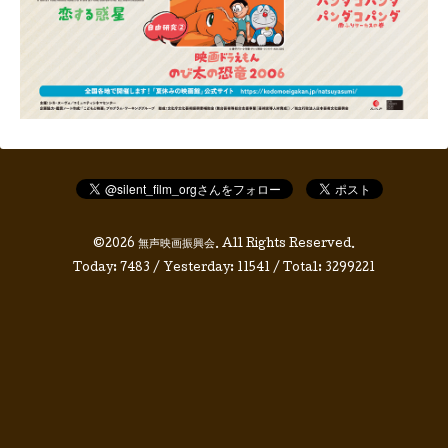
©2026
無声映画振興会
. All Rights Reserved.
Today:
7483
/ Yesterday:
11541
/ Total:
3299221