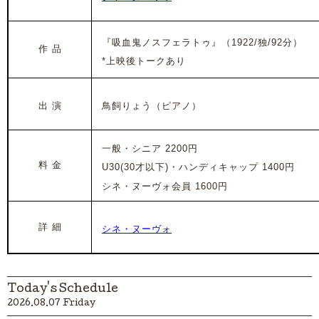
『吸血鬼ノスフェラトゥ』
（1922/独/92分）
作 品
*上映後トークあり
出 演
鳥飼りょう（ピアノ）
一般・シニア
2200円
料 金
U30(30才以下)・ハンディキャップ 1400円
シネ・ヌーヴォ会員 1600円
詳 細
シネ・ヌーヴォ
Today's Schedule
2026.08.07 Friday