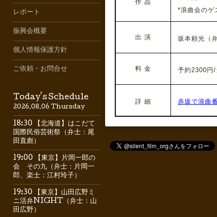
作 品
*浪曲会のゲ
レポート
振興会概要
出 演
坂本頼光
（
個人情報保護方針
料 金
ご依頼・お問合せ
予約2300円/
Today's Schedule
詳 細
赤坂で浪曲
2026.08.06 Thursday
18:30 【北海道】はこだて
国際民俗芸術祭（弁士：尾
田直彪）
19:00 【東京】片岡一郎の
会 その九（弁士：片岡一
郎、楽士：江村玲子）
19:30 【東京】山田広野ミ
ニ活弁NIGHT（弁士：山
田広野）