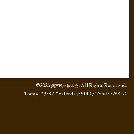
©2026
無声映画振興会
. All Rights Reserved.
Today:
7923
/ Yesterday:
5140
/ Total:
3288120