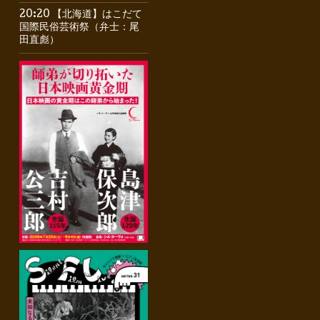
20:20 【北海道】はこだて
国際民俗芸術祭（弁士：尾
田直彪）