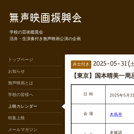
学校の芸術鑑賞会
活弁・生演奏付き無声映画公演の企画
トップページ
2025-05-31 (
弁士付き
お知らせ
【東京】国本晴美一周
無声映画とは
日 時
学校の皆様へ
2025年5月31
上映カレンダー
会 場
木馬亭
特集上映
メールマガジン
未確認