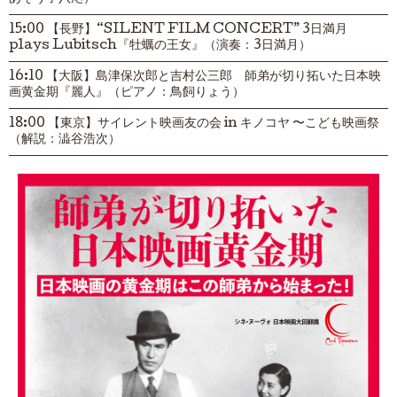
15:00 【長野】“SILENT FILM CONCERT” 3日満月
plays Lubitsch『牡蠣の王女』（演奏：3日満月）
16:10 【大阪】島津保次郎と吉村公三郎 師弟が切り拓いた日本映
画黄金期『麗人』（ピアノ：鳥飼りょう）
18:00 【東京】サイレント映画友の会 in キノコヤ 〜こども映画祭
（解説：澁谷浩次）