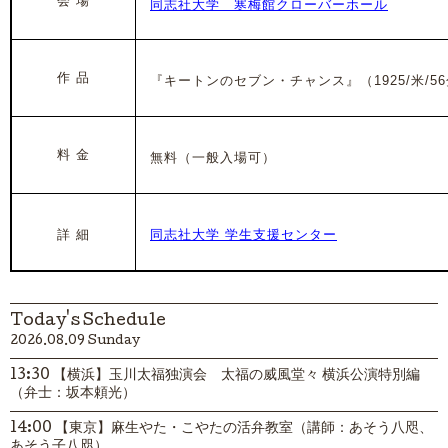
会 場
同志社大学 寒梅館クローバーホール
作 品
『キートンのセブン・チャンス』（1925/米/5
料 金
無料（一般入場可）
詳 細
同志社大学 学生支援センター
Today's Schedule
2026.08.09 Sunday
13:30 【横浜】玉川太福独演会 太福の威風堂々 横浜公演特別編
（弁士：坂本頼光）
14:00 【東京】麻生やた・こやたの活弁教室（講師：あそう八咫、
あそう子八咫）